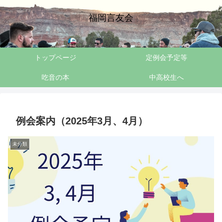
福岡言友会
トップページ
定例会予定等
吃音の本
中高校生へ
例会案内（2025年3月、4月）
未分類