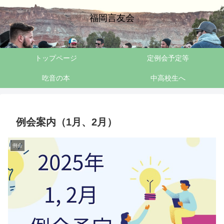
福岡言友会
トップページ
定例会予定等
吃音の本
中高校生へ
例会案内（1月、2月）
例会