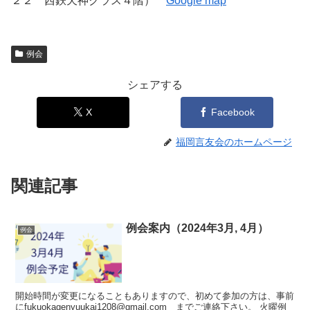
２２ 西鉄天神クラス４階）
Google map
例会
シェアする
X
Facebook
福岡言友会のホームページ
関連記事
例会案内（2024年3月, 4月）
例会
開始時間が変更になることもありますので、初めて参加の方は、事前
にfukuokagenyuukai1208@gmail.com までご連絡下さい。 火曜例